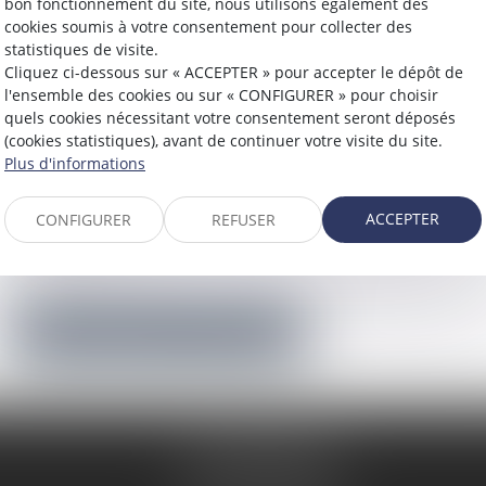
bon fonctionnement du site, nous utilisons également des
Mot de passe
cookies soumis à votre consentement pour collecter des
statistiques de visite.
Cliquez ci-dessous sur « ACCEPTER » pour accepter le dépôt de
l'ensemble des cookies ou sur « CONFIGURER » pour choisir
Se connecter
quels cookies nécessitant votre consentement seront déposés
(cookies statistiques), avant de continuer votre visite du site.
Plus d'informations
Mot de passe perdu
ACCEPTER
CONFIGURER
REFUSER
Identifiant
Réinitialiser mon mot de passe
40 Rue de Metz
31000 TOULOUSE